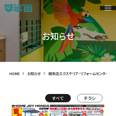
お知らせ
サービス案内
当店の特長
HOME
お知らせ
潮来店エクステリア･リフォームセンター
店長のこだわり
工事実績
すべて
チラシ
総合TOP
ホームセンター